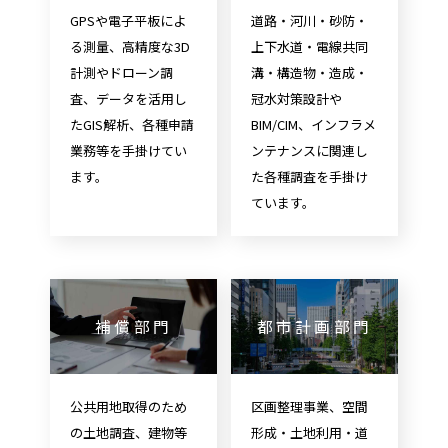
GPSや電子平板によ
道路・河川・砂防・
る測量、高精度な3D
上下水道・電線共同
計測やドローン調
溝・構造物・造成・
査、データを活用し
冠水対策設計や
たGIS解析、各種申請
BIM/CIM、インフラメ
業務等を手掛けてい
ンテナンスに関連し
ます。
た各種調査を手掛け
ています。
補償部門
都市計画部門
公共用地取得のため
区画整理事業、空間
の土地調査、建物等
形成・土地利用・道